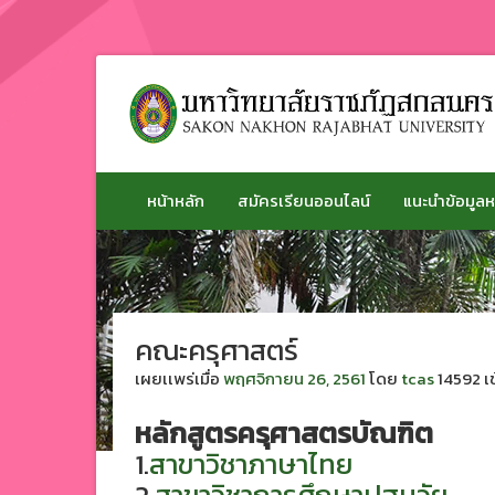
ข้าม
ไป
ยัง
เนื้อหา
หน้าหลัก
สมัครเรียนออนไลน์
แนะนำข้อมูลห
คณะครุศาสตร์
เผยเเพร่เมื่อ
พฤศจิกายน 26, 2561
โดย
tcas
14592 เ
หลักสูตรครุศาสตรบัณฑิต
1.
สาขาวิชาภาษาไทย
2.
สาขาวิชาการศึกษาปฐมวัย