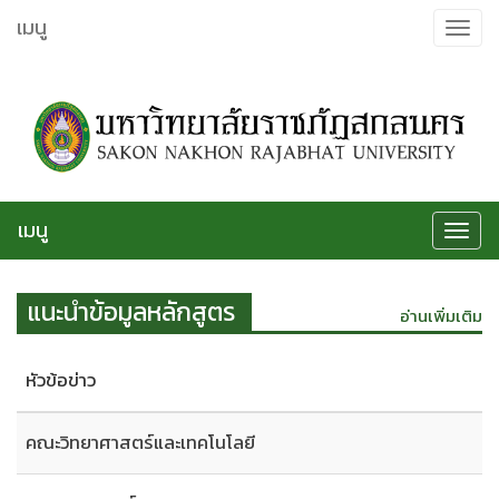
ข้าม
เมนู
Toggle
ไป
navigat
ยัง
เนื้อหา
เมนู
Toggle
navigat
แนะนำข้อมูลหลักสูตร
อ่านเพิ่มเติม
หัวข้อข่าว
คณะวิทยาศาสตร์และเทคโนโลยี